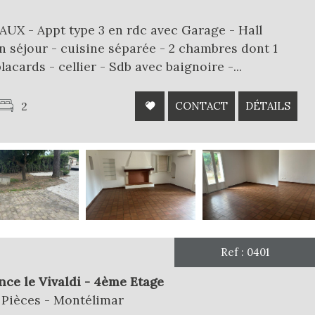
X - Appt type 3 en rdc avec Garage - Hall
n séjour - cuisine séparée - 2 chambres dont 1
cards - cellier - Sdb avec baignoire -...
2
CONTACT
DÉTAILS
Ref : 0401
e le Vivaldi - 4ème Etage
 Pièces - Montélimar