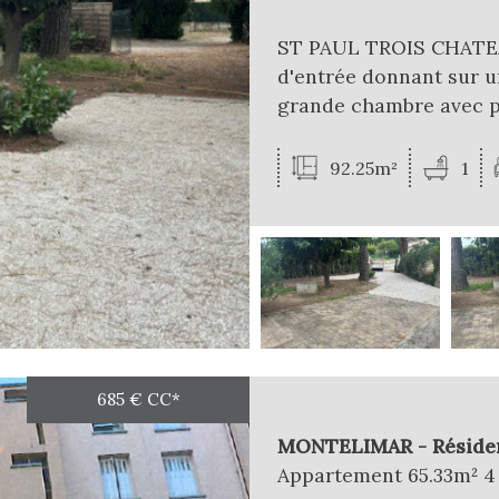
ST PAUL TROIS CHATEAU
d'entrée donnant sur u
grande chambre avec pla
92.25m²
1
685 €
CC*
MONTELIMAR - Résidenc
Appartement 65.33m² 4