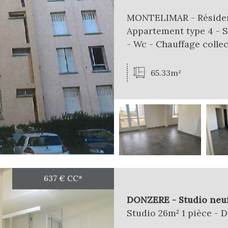
MONTELIMAR - Résidenc
Appartement type 4 - S
- Wc - Chauffage collect
65.33m²
637 €
CC*
DONZERE - Studio neuf 
Studio 26m² 1 pièce - 