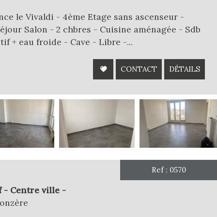
e le Vivaldi - 4ème Etage sans ascenseur -
éjour Salon - 2 chbres - Cuisine aménagée - Sdb
if + eau froide - Cave - Libre -...
CONTACT
DÉTAILS
Ref : 0570
- Centre ville -
Donzère