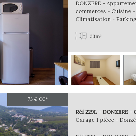
DONZERE - Appartement
commerces - Cuisine -
Climatisation - Parking 
33m²
73 €
CC*
Réf 229L - DONZERE - G
Garage 1 pièce - Donzè