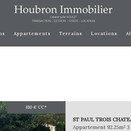
ns
appartements
terrains
locations
810 €
CC*
5KM
10KM
25KM
ST PAUL TROIS CHATEA
Appartement 92.25m² 3 