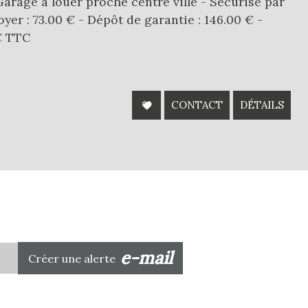
arage à louer proche centre ville - Sécurisé par
oyer : 73.00 € - Dépôt de garantie : 146.00 € -
 € TTC
CONTACT
DÉTAILS
e-mail
Créer une alerte