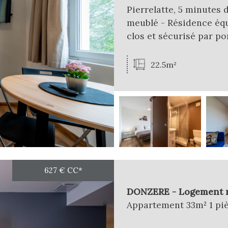
Pierrelatte, 5 minutes 
meublé - Résidence équ
clos et sécurisé par por
22.5m²
627 €
CC*
DONZERE - Logement n
Appartement 33m² 1 pi