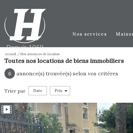
nos services
maiso
Accueil
Nos annonces de location
Toutes nos locations de biens immobiliers
6
annonce(s) trouvée(s) selon vos critères
Trier par
Date
Prix
location