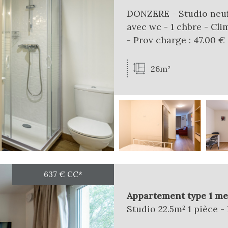
DONZERE - Studio neuf -
avec wc - 1 chbre - Cl
- Prov charge : 47.00 € (
26m²
637 €
CC*
Appartement type 1 me
Studio 22.5m² 1 pièce - 