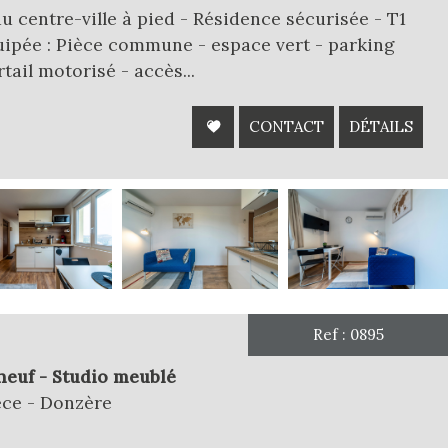
du centre-ville à pied - Résidence sécurisée - T1
ipée : Pièce commune - espace vert - parking
tail motorisé - accès...
CONTACT
DÉTAILS
Ref : 0895
euf - Studio meublé
èce - Donzère