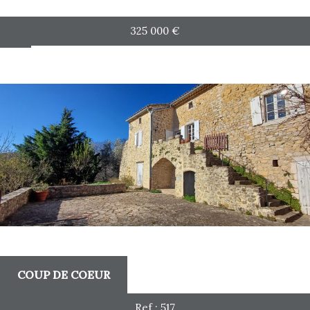
325 000
€
RECHERCHER
plus de critères
5KM
10KM
25KM
COUP DE COEUR
Ref : 517