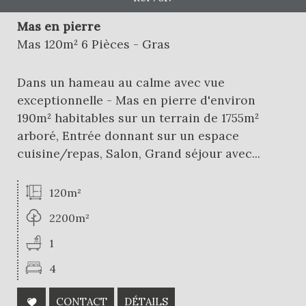
Critères supplémentaires
Mas en pierre
Mas 120m² 6 Pièces - Gras
Piscine
Parking
Terrasse
Dans un hameau au calme avec vue
exceptionnelle - Mas en pierre d'environ
190m² habitables sur un terrain de 1755m²
arboré, Entrée donnant sur un espace
cuisine/repas, Salon, Grand séjour avec...
120m²
2200m²
1
4
CONTACT
DÉTAILS