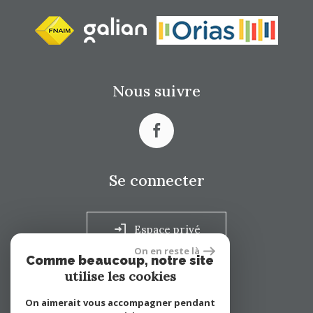
Nous suivre
Se connecter
Espace privé
On en reste là
Comme beaucoup, notre site
utilise les cookies
réalisé par
On aimerait vous accompagner pendant